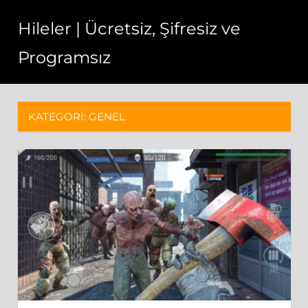
Skip
Hileler | Ücretsiz, Şifresiz ve
to
content
Programsız
Hileler
bedava,
sınırsız
KATEGORI:
GENEL
ve
hızlı
bir
şekilde
çalışmaktadır.