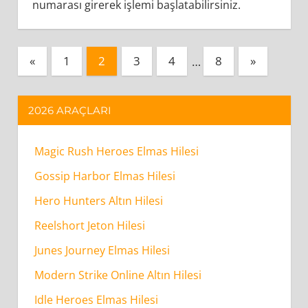
numarası girerek işlemi başlatabilirsiniz.
Yazı
Previous
Next
«
1
2
3
4
…
8
»
Posts
Posts
sayfalaması
2026 ARAÇLARI
Magic Rush Heroes Elmas Hilesi
Gossip Harbor Elmas Hilesi
Hero Hunters Altın Hilesi
Reelshort Jeton Hilesi
Junes Journey Elmas Hilesi
Modern Strike Online Altın Hilesi
Idle Heroes Elmas Hilesi