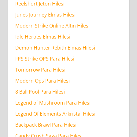
Reelshort Jeton Hilesi
Para
Junes Journey Elmas Hilesi
Hilesi
Ne
Modern Strike Online Altın Hilesi
Kadar
Idle Heroes Elmas Hilesi
Sürede
Demon Hunter Rebith Elmas Hilesi
Tamamlanır?
FPS Strike OPS Para Hilesi
Tomorrow Para Hilesi
Modern Ops Para Hilesi
8 Ball Pool Para Hilesi
Legend of Mushroom Para Hilesi
Legend Of Elements Arkristal Hilesi
Backpack Brawl Para Hilesi
Candy Crush Saga Para Hilesi