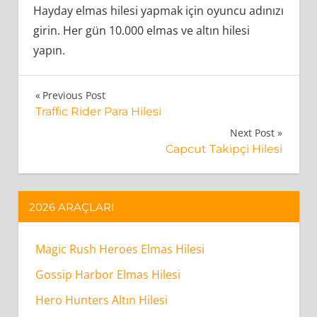
Hayday elmas hilesi yapmak için oyuncu adınızı
girin. Her gün 10.000 elmas ve altın hilesi
yapın.
HayDay
Yazı
Previous Post
Para
Traffic Rider Para Hilesi
gezinmesi
Hilesi
Next Post
Capcut Takipçi Hilesi
Nasıl
Çalışır?
2026 ARAÇLARI
HayDay
Para
Magic Rush Heroes Elmas Hilesi
Hilesi
Güvenilirmi?
Gossip Harbor Elmas Hilesi
Hero Hunters Altın Hilesi
HayDay