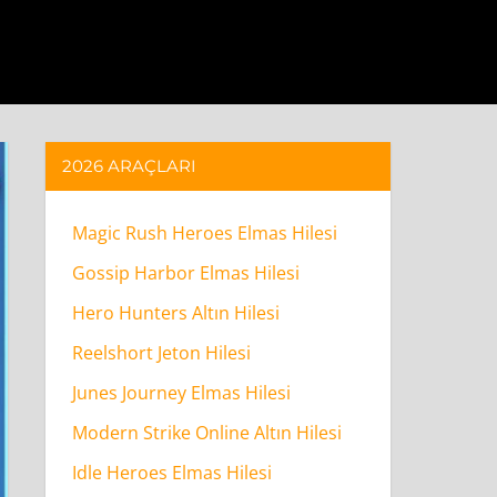
2026 ARAÇLARI
Magic Rush Heroes Elmas Hilesi
Gossip Harbor Elmas Hilesi
Hero Hunters Altın Hilesi
Reelshort Jeton Hilesi
Junes Journey Elmas Hilesi
Modern Strike Online Altın Hilesi
Idle Heroes Elmas Hilesi