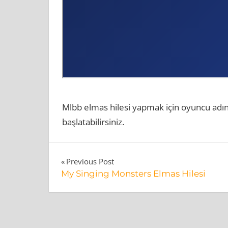
Mlbb elmas hilesi yapmak için oyuncu adınız
başlatabilirsiniz.
Mobile
Yazı
Previous Post
Legends
My Singing Monsters Elmas Hilesi
gezinmesi
Elmas
Hilesi
Nasıl
Çalışır?