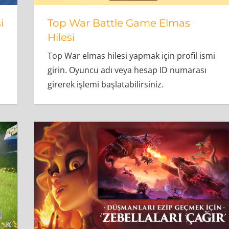
i
Top War Battle Game Elmas
Hilesi
Top War elmas hilesi yapmak için profil ismi
girin. Oyuncu adı veya hesap ID numarası
girerek işlemi başlatabilirsiniz.