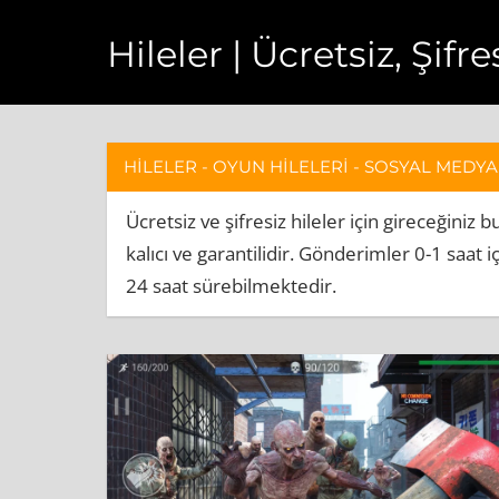
Skip
Hileler | Ücretsiz, Şif
to
content
Hileler
bedava,
sınırsız
HİLELER - OYUN HİLELERİ - SOSYAL MEDYA
ve
hızlı
bir
Ücretsiz ve şifresiz hileler için gireceğin
şekilde
kalıcı ve garantilidir. Gönderimler 0-1 saa
çalışmaktadır.
24 saat sürebilmektedir.