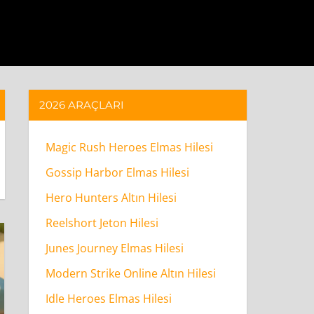
2026 ARAÇLARI
Magic Rush Heroes Elmas Hilesi
Gossip Harbor Elmas Hilesi
Hero Hunters Altın Hilesi
Reelshort Jeton Hilesi
Junes Journey Elmas Hilesi
Modern Strike Online Altın Hilesi
Idle Heroes Elmas Hilesi