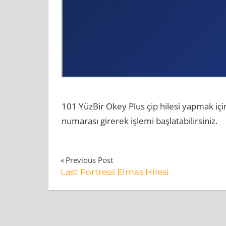
101 YüzBir Okey Plus çip hilesi yapmak için
numarası girerek işlemi başlatabilirsiniz.
101
Yazı
Previous Post
YüzBir
Last Fortress Elmas Hilesi
gezinmesi
Okey
Plus
Para
Hilesi