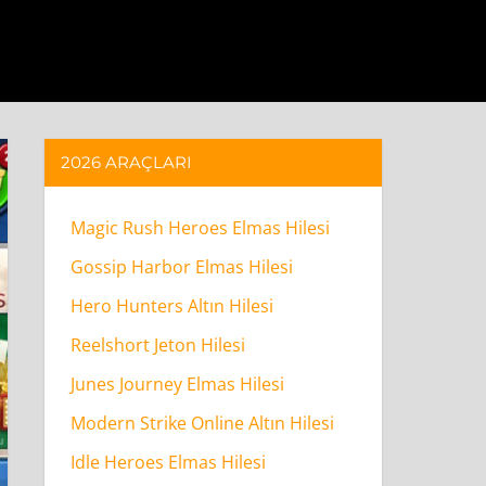
2026 ARAÇLARI
Magic Rush Heroes Elmas Hilesi
Gossip Harbor Elmas Hilesi
Hero Hunters Altın Hilesi
Reelshort Jeton Hilesi
Junes Journey Elmas Hilesi
Modern Strike Online Altın Hilesi
Idle Heroes Elmas Hilesi