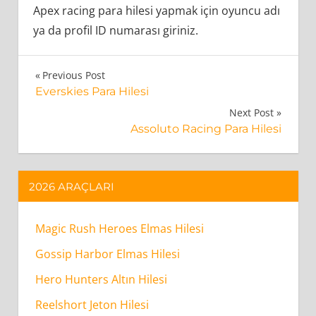
Apex racing para hilesi yapmak için oyuncu adı
ya da profil ID numarası giriniz.
Apex
Yazı
Previous Post
Racing
Everskies Para Hilesi
gezinmesi
Para
Next Post
Assoluto Racing Para Hilesi
Hilesi
Nasıl
Çalışır?
2026 ARAÇLARI
Apex
Magic Rush Heroes Elmas Hilesi
Racing
Para
Gossip Harbor Elmas Hilesi
Hilesi
Hero Hunters Altın Hilesi
Güvenilirmi?
Reelshort Jeton Hilesi