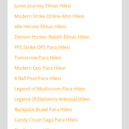
Junes Journey Elmas Hilesi
Apex
Racing
Modern Strike Online Altın Hilesi
Para
Idle Heroes Elmas Hilesi
Hilesi
Demon Hunter Rebith Elmas Hilesi
Ne
Kadar
FPS Strike OPS Para Hilesi
Sürede
Tomorrow Para Hilesi
Tamamlanır?
Modern Ops Para Hilesi
8 Ball Pool Para Hilesi
Legend of Mushroom Para Hilesi
Legend Of Elements Arkristal Hilesi
Backpack Brawl Para Hilesi
Candy Crush Saga Para Hilesi