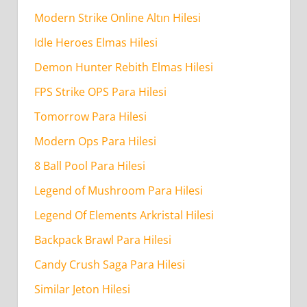
Craft
Modern Strike Online Altın Hilesi
3D
Idle Heroes Elmas Hilesi
Elmas
Demon Hunter Rebith Elmas Hilesi
Hilesi
FPS Strike OPS Para Hilesi
–
Sınırsız
Tomorrow Para Hilesi
Para
Modern Ops Para Hilesi
–
8 Ball Pool Para Hilesi
Ücretsiz
Gönder
Legend of Mushroom Para Hilesi
Güvenilirmi?
Legend Of Elements Arkristal Hilesi
Backpack Brawl Para Hilesi
Block
Candy Crush Saga Para Hilesi
Craft
3D
Similar Jeton Hilesi
Elmas