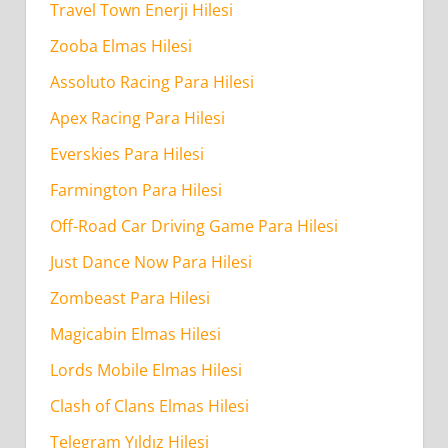
Travel Town Enerji Hilesi
Hilesi
Zooba Elmas Hilesi
–
Sınırsız
Assoluto Racing Para Hilesi
Para
Apex Racing Para Hilesi
–
Everskies Para Hilesi
Ücretsiz
Farmington Para Hilesi
Gönder
Ne
Off-Road Car Driving Game Para Hilesi
Kadar
Just Dance Now Para Hilesi
Sürede
Zombeast Para Hilesi
Tamamlanır?
Magicabin Elmas Hilesi
Lords Mobile Elmas Hilesi
Clash of Clans Elmas Hilesi
Telegram Yıldız Hilesi