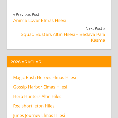
Block
Yazı
Previous Post
Craft
Anime Lover Elmas Hilesi
gezinmesi
3D
Next Post
Squad Busters Altın Hilesi – Bedava Para
Elmas
Kasma
Hilesi
–
Sınırsız
2026 ARAÇLARI
Para
–
Magic Rush Heroes Elmas Hilesi
Ücretsiz
Gönder
Gossip Harbor Elmas Hilesi
Nasıl
Hero Hunters Altın Hilesi
Çalışır?
Reelshort Jeton Hilesi
Junes Journey Elmas Hilesi
Block