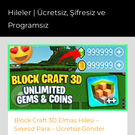
Skip
Hileler | Ücretsiz, Şifresiz ve
to
content
Programsız
Hileler
bedava,
sınırsız
ve
hızlı
bir
şekilde
çalışmaktadır.
Block Craft 3D Elmas Hilesi –
Sınırsız Para – Ücretsiz Gönder