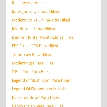
Reelshort Jeton Hilesi
(Çip)
Güvenilirmi?
Junes Journey Elmas Hilesi
Modern Strike Online Altın Hilesi
Çanak
Idle Heroes Elmas Hilesi
Okey
Demon Hunter Rebith Elmas Hilesi
Para
Hilesi
FPS Strike OPS Para Hilesi
(Çip)
Tomorrow Para Hilesi
Ne
Modern Ops Para Hilesi
Kadar
8 Ball Pool Para Hilesi
Sürede
Tamamlanır?
Legend of Mushroom Para Hilesi
Legend Of Elements Arkristal Hilesi
Backpack Brawl Para Hilesi
Candy Crush Saga Para Hilesi