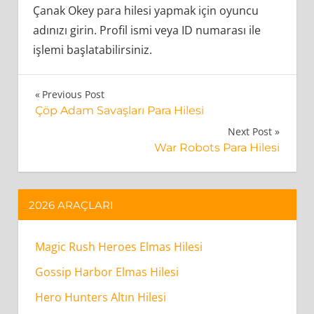
Çanak Okey para hilesi yapmak için oyuncu
adınızı girin. Profil ismi veya ID numarası ile
işlemi başlatabilirsiniz.
Çanak
Yazı
Previous Post
Okey
Çöp Adam Savaşları Para Hilesi
gezinmesi
Para
Next Post
War Robots Para Hilesi
Hilesi
(Çip)
Nasıl
2026 ARAÇLARI
Çalışır?
Magic Rush Heroes Elmas Hilesi
Çanak
Okey
Gossip Harbor Elmas Hilesi
Para
Hero Hunters Altın Hilesi
Hilesi