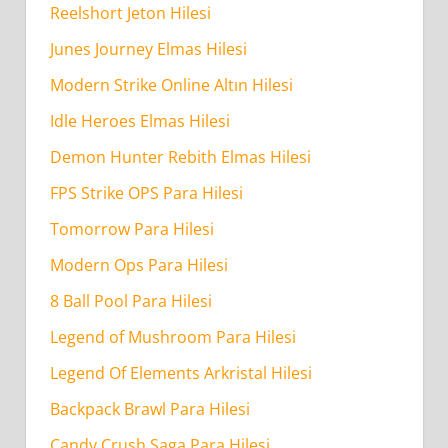
Reelshort Jeton Hilesi
Hilesi
Güvenilirmi?
Junes Journey Elmas Hilesi
Modern Strike Online Altın Hilesi
Legend
Idle Heroes Elmas Hilesi
Of
Demon Hunter Rebith Elmas Hilesi
Elements
Arkristal
FPS Strike OPS Para Hilesi
Hilesi
Tomorrow Para Hilesi
Ne
Modern Ops Para Hilesi
Kadar
8 Ball Pool Para Hilesi
Sürede
Tamamlanır?
Legend of Mushroom Para Hilesi
Legend Of Elements Arkristal Hilesi
Backpack Brawl Para Hilesi
Candy Crush Saga Para Hilesi