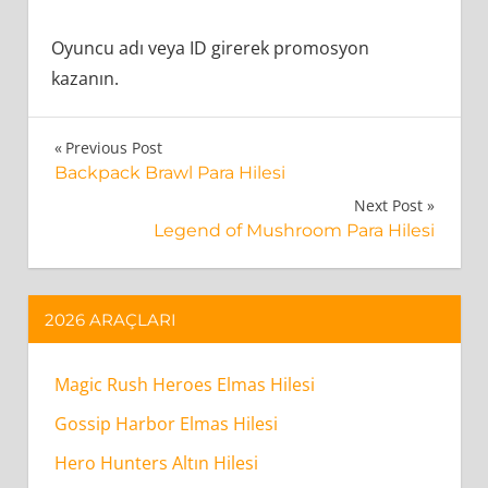
Oyuncu adı veya ID girerek promosyon
kazanın.
Legend
Yazı
Previous Post
Of
Backpack Brawl Para Hilesi
gezinmesi
Elements
Next Post
Legend of Mushroom Para Hilesi
Arkristal
Hilesi
Nasıl
2026 ARAÇLARI
Çalışır?
Magic Rush Heroes Elmas Hilesi
Legend
Of
Gossip Harbor Elmas Hilesi
Elements
Hero Hunters Altın Hilesi
Arkristal