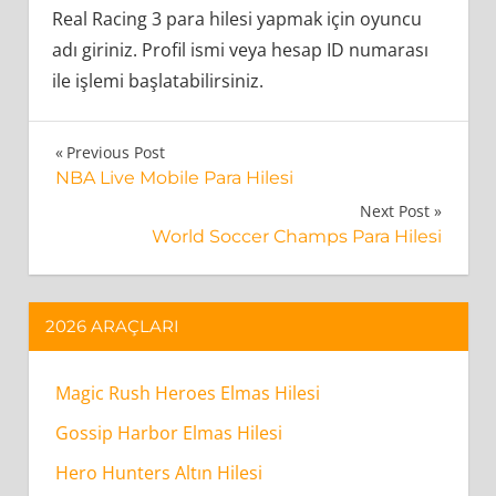
Real Racing 3 para hilesi yapmak için oyuncu
adı giriniz. Profil ismi veya hesap ID numarası
ile işlemi başlatabilirsiniz.
Real
Yazı
Previous Post
Racing
NBA Live Mobile Para Hilesi
gezinmesi
3
Next Post
World Soccer Champs Para Hilesi
Para
Hilesi
Nasıl
2026 ARAÇLARI
Çalışır?
Magic Rush Heroes Elmas Hilesi
Real
Racing
Gossip Harbor Elmas Hilesi
3
Hero Hunters Altın Hilesi
Para