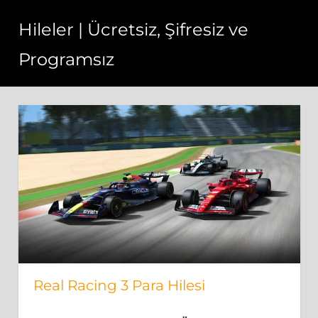
Skip
Hileler | Ücretsiz, Şifresiz ve
to
content
Programsız
Hileler
bedava,
sınırsız
ve
hızlı
bir
şekilde
çalışmaktadır.
Real Racing 3 Para Hilesi