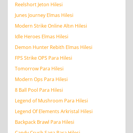
Reelshort Jeton Hilesi
Hilesi
Güvenilirmi?
Junes Journey Elmas Hilesi
Modern Strike Online Altın Hilesi
Real
Idle Heroes Elmas Hilesi
Racing
Demon Hunter Rebith Elmas Hilesi
3
Para
FPS Strike OPS Para Hilesi
Hilesi
Tomorrow Para Hilesi
Ne
Modern Ops Para Hilesi
Kadar
8 Ball Pool Para Hilesi
Sürede
Tamamlanır?
Legend of Mushroom Para Hilesi
Legend Of Elements Arkristal Hilesi
Backpack Brawl Para Hilesi
Candy Crush Saga Para Hilesi