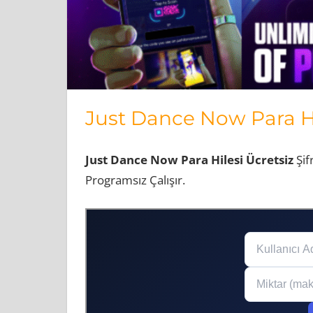
Just Dance Now Para H
Just Dance Now Para Hilesi Ücretsiz
Şif
Programsız Çalışır.