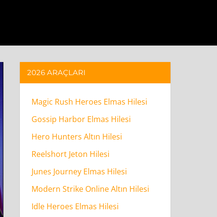
2026 ARAÇLARI
Magic Rush Heroes Elmas Hilesi
Gossip Harbor Elmas Hilesi
Hero Hunters Altın Hilesi
Reelshort Jeton Hilesi
Junes Journey Elmas Hilesi
Modern Strike Online Altın Hilesi
Idle Heroes Elmas Hilesi