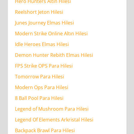
Hero Hunters Altın Hilesi
Road
Reelshort Jeton Hilesi
Car
Driving
Junes Journey Elmas Hilesi
Game
Modern Strike Online Altın Hilesi
Para
Idle Heroes Elmas Hilesi
Hilesi
Demon Hunter Rebith Elmas Hilesi
Güvenilirmi?
FPS Strike OPS Para Hilesi
Off-
Tomorrow Para Hilesi
Road
Modern Ops Para Hilesi
Car
8 Ball Pool Para Hilesi
Driving
Game
Legend of Mushroom Para Hilesi
Para
Legend Of Elements Arkristal Hilesi
Hilesi
Backpack Brawl Para Hilesi
Ne