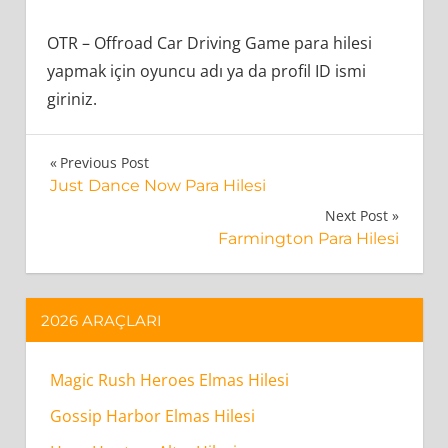
OTR – Offroad Car Driving Game para hilesi
yapmak için oyuncu adı ya da profil ID ismi
giriniz.
Off-
Yazı
Previous Post
Road
Just Dance Now Para Hilesi
gezinmesi
Car
Next Post
Farmington Para Hilesi
Driving
Game
Para
2026 ARAÇLARI
Hilesi
Nasıl
Magic Rush Heroes Elmas Hilesi
Çalışır?
Gossip Harbor Elmas Hilesi
Off-